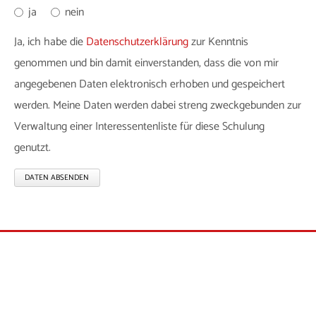
ja
nein
Ja, ich habe die
Datenschutzerklärung
zur Kenntnis
genommen und bin damit einverstanden, dass die von mir
angegebenen Daten elektronisch erhoben und gespeichert
werden. Meine Daten werden dabei streng zweckgebunden zur
Verwaltung einer Interessentenliste für diese Schulung
genutzt.
DATEN ABSENDEN
Villa Schöpflin gGmbH - Zentrum für Suchtprävention
| HaLT Service Center | Franz-Ehret-Straße 7 | 79541