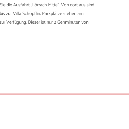
e die Ausfahrt „Lörrach Mitte“. Von dort aus sind
bis zur Villa Schöpflin. Parkplätze stehen am
r Verfügung. Dieser ist nur 2 Gehminuten von
traße 7 | 79541 Lörrach