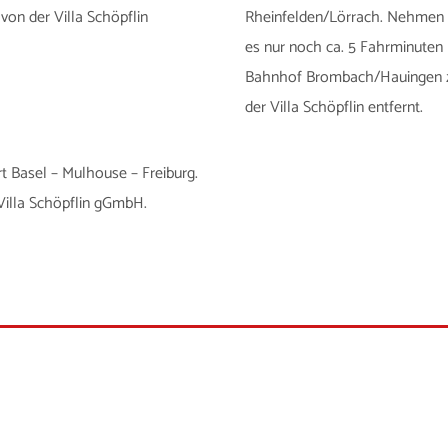
on der Villa Schöpflin
Rheinfelden/Lörrach. Nehmen Si
.
es nur noch ca. 5 Fahrminuten 
Bahnhof Brombach/Hauingen zu
der Villa Schöpflin entfernt.
 Basel – Mulhouse – Freiburg.
 Villa Schöpflin gGmbH.
- Zentrum für Suchtprävention | HaLT Service Center | Franz-Ehret-S